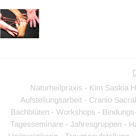
Naturheilpraxis - Kim Saskia 
Aufstellungsarbeit - Cranio Sacra
Bachblüten - Workshops - Bindungs-
Tagesseminare - Jahresgruppen - Ha